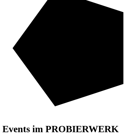
Events im
PR
O
BIER
WERK