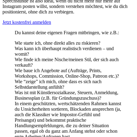
Sprechstunde ist also ideal, wenn du nicht mehr nur mehr auf
Instagram posten willst, sondern verstehen möchtest, wie du dich
positionierst, ohne dich zu verbiegen.
Jetzt kostenfrei anmelden
Du kannst deine eigenen Fragen mitbringen, wie z.B.:
Wie starte ich, ohne direkt alles zu riskieren?
Was kann ich überhaupt realistisch verdienen – und
womit?
Wie finde ich meine Nische/meinen Stil, der sich auch
verkauft?
Wie baue ich Angebote auf (Aufträge, Prints,
Workshops, Commission, Online-Shop, Patreon etc.)?
Wie “zeige” ich mich, ohne dass es sich nach
Selbstdarstellung anfühlt?
Was ist mit Künstlersozialkasse, Steuern, Anmeldung,
Businessplan (z.B. für Gründungszuschuss)?
In einem geschützten, wertschätzenden Rahmen kannst
du Unsicherheiten sortieren, Blockaden ansprechen (ja,
auch die Klassiker wie Impostor-Gefühl und
Preisangst) und bekommst praktische
Handlungsempfehlungen, die zu deiner Situation
passen, egal ob du ganz am Anfang stehst oder schon
erste Arbeiten/Anfragen hast.