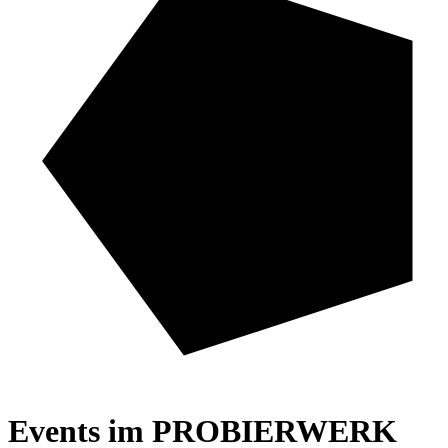
Events im
PR
O
BIER
WERK