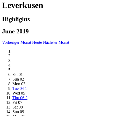
Leverkusen
Highlights
June 2019
Vorheriger Monat
Heute
Nächster Monat
Sat
01
Sun
02
Mon
03
Tue
04
1
Wed
05
Thu
06
2
Fri
07
Sat
08
Sun
09