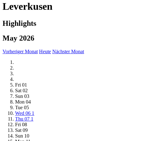
Leverkusen
Highlights
May 2026
Vorheriger Monat
Heute
Nächster Monat
Fri
01
Sat
02
Sun
03
Mon
04
Tue
05
Wed
06
1
Thu
07
1
Fri
08
Sat
09
Sun
10